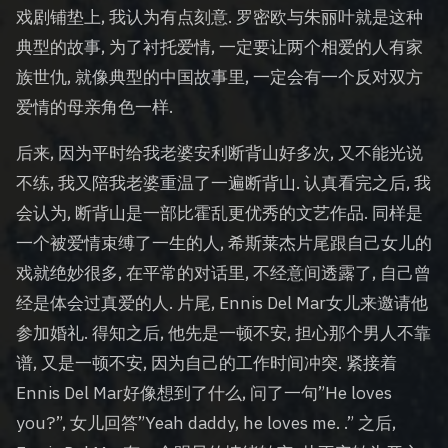
戏剧铺垫上, 我认为有点刻意. 罗密欧与朱丽叶就是这种
典型的故事, 为了衬托爱情, 一定要让两个相爱的人有家
族世仇, 就像典型的中国故事里, 一定会有一个反对双方
爱情的母亲角色一样.
后来, 因为平时给我老婆安利断背山好多次, 又不能光说
不练, 我又陪我老婆重温了一遍断背山. 认真看完之后, 我
会认为, 断背山是一部比霍乱更优秀的文艺作品. 同样是
一个被爱情束缚了一生的人, 希斯莱杰片尾跟自己女儿的
戏就绝妙很多, 在平常的对话里, 不经意间透露了, 自己曾
经是体会过真爱的人. 片尾, Ennis Del Mar女儿来邀请他
参加婚礼. 得知之后, 他先是一顿不安, 担心那个男人不靠
谱, 又是一顿不安, 因为自己的工作时间冲突. 紧接着
Ennis Del Mar好像想到了什么, 问了一句”He loves
you?”, 女儿回答”Yeah daddy, he loves me. .” 之后,