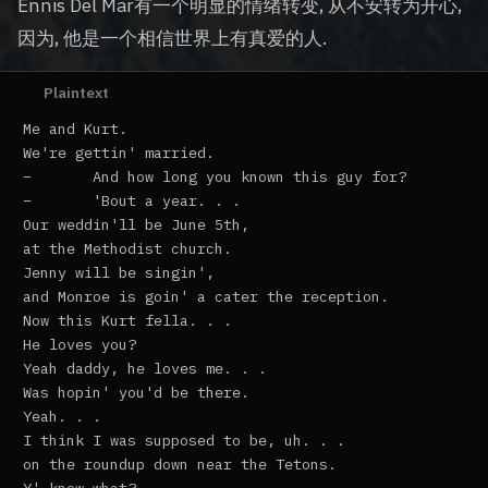
Ennis Del Mar有一个明显的情绪转变, 从不安转为开心,
因为, 他是一个相信世界上有真爱的人.
Me and Kurt.

We're gettin' married.

–	And how long you known this guy for?

–	'Bout a year. . .

Our weddin'll be June 5th,

at the Methodist church.

Jenny will be singin',

and Monroe is goin' a cater the reception.

Now this Kurt fella. . .

He loves you?

Yeah daddy, he loves me. . .

Was hopin' you'd be there.

Yeah. . .

I think I was supposed to be, uh. . .

on the roundup down near the Tetons.
