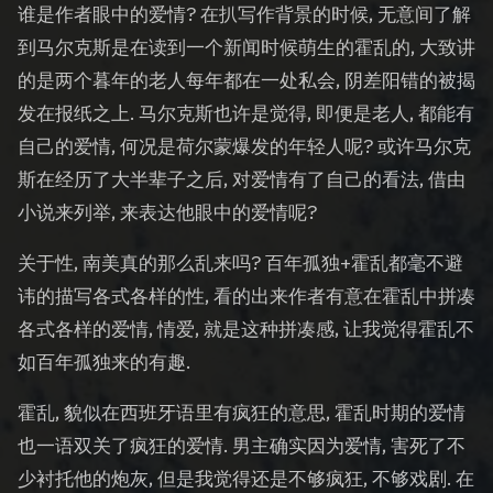
谁是作者眼中的爱情? 在扒写作背景的时候, 无意间了解
到马尔克斯是在读到一个新闻时候萌生的霍乱的, 大致讲
的是两个暮年的老人每年都在一处私会, 阴差阳错的被揭
发在报纸之上. 马尔克斯也许是觉得, 即便是老人, 都能有
自己的爱情, 何况是荷尔蒙爆发的年轻人呢? 或许马尔克
斯在经历了大半辈子之后, 对爱情有了自己的看法, 借由
小说来列举, 来表达他眼中的爱情呢?
关于性, 南美真的那么乱来吗? 百年孤独+霍乱都毫不避
讳的描写各式各样的性, 看的出来作者有意在霍乱中拼凑
各式各样的爱情, 情爱, 就是这种拼凑感, 让我觉得霍乱不
如百年孤独来的有趣.
霍乱, 貌似在西班牙语里有疯狂的意思, 霍乱时期的爱情
也一语双关了疯狂的爱情. 男主确实因为爱情, 害死了不
少衬托他的炮灰, 但是我觉得还是不够疯狂, 不够戏剧. 在