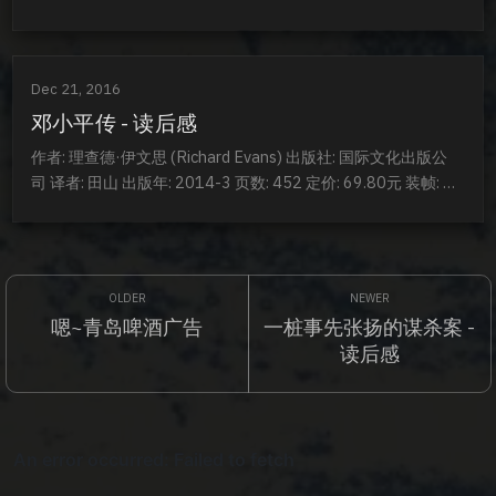
World 译者: 邵旭东 / 孙芳 出版年: 2016-10-1 页数: 600 定价: 
CNY 128.00 装帧: 精装 ISBN: 9787308161459 单看标题跟前
言,还以为是一本五毛之书...
Dec 21, 2016
邓小平传 - 读后感
作者: 理查德·伊文思 (Richard Evans) 出版社: 国际文化出版公
司 译者: 田山 出版年: 2014-3 页数: 452 定价: 69.80元 装帧: 精
装 ISBN: 9787512506442 几个事变的故事叫我哭笑不得. 南
宁兵变 From Wiki 兵变的发生，为随后发生的百色起义和龙州起
义拉开了序幕，也被认为是邓小平军事生涯的光辉起...
嗯~青岛啤酒广告
一桩事先张扬的谋杀案 -
读后感