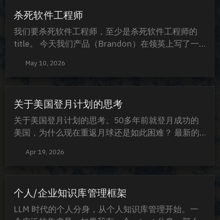
的用户界面，对于非工程人员很友好 良好的插件生
杀死软件工程师
态：有许多优秀的现成的插件 可以高度...
我们要杀死软件工程师，至少是杀死软件工程师的
title。 今天我们产品（Brandon）在领英上写了一
篇博客，讲诉的是他的一段经历： One former
May 10, 2026
banker had built a simple app prototype and was
getting real buyer interest. Someone with their
own digital market...
关于美国登月计划的思考
关于美国登月计划的思考。50多年前就登月成功的
美国，为什么现在重返月球还是如此困难？ 最新的
一期Knock Knock世界里，有专家分析了美国为什
Apr 19, 2026
么不能复用阿波罗时期的登月计划，主要原因有：
原因1: 许多技术，在当时都是手工作坊形式的，靠
的是那一代人的熟练技巧，许多知识都只是存留在某
个人/企业知识库管理框架
个人的脑袋里。 比如宇航服，是依靠当时的一个内
衣厂商的熟练工缝制的，为了能够在关节处达到一定
LLM 时代的个人分身，从个人知识库管理开始。一
的褶皱效果...