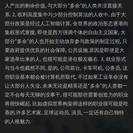
人产出的剩余价值, 与大部分”多余”的人类并没直接关
系. 2, 权利高度集中与少部分控制算法的人收中, 由于大
部分政策是经过人工智能计算, 全世界的政治形态逐渐向
集权形式靠拢, 即使是西方强调个体的自由主义国家, 大
部分”多余”的人也开始主动放弃参与政策的制定过程, 只
要政府提供优良的社会保障, 公共设施.原因是即便是大
家选举出来的人, 也很可能是潜在极左极右. 3, 就业形式
与当今也截然不同, 是的, 公司前台, 卡车司机, 公务员, 这
些职业基本都会被计算机所取代, 不过如果工业革命没有
让大部分人失业, 未来无论是精英还是”多余”的人类都一
定不会每天无聊的没事干, 很可能那些需要创造力的职业
将很快崛起, 比如虚拟世界构架师这样的职业很可能是吃
香的.许多艺术家, 足球运动员, 演员, 一定还有自己独特
的人格魅力.