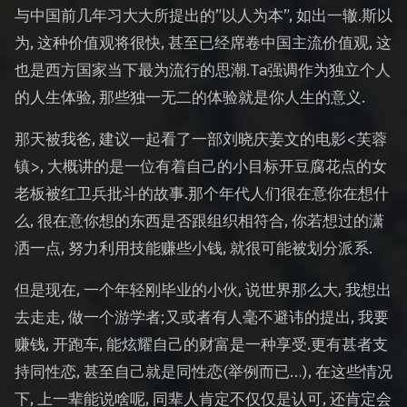
与中国前几年习大大所提出的”以人为本”, 如出一辙.斯以
为, 这种价值观将很快, 甚至已经席卷中国主流价值观, 这
也是西方国家当下最为流行的思潮.Ta强调作为独立个人
的人生体验, 那些独一无二的体验就是你人生的意义.
那天被我爸, 建议一起看了一部刘晓庆姜文的电影<芙蓉
镇>, 大概讲的是一位有着自己的小目标开豆腐花点的女
老板被红卫兵批斗的故事.那个年代人们很在意你在想什
么, 很在意你想的东西是否跟组织相符合, 你若想过的潇
洒一点, 努力利用技能赚些小钱, 就很可能被划分派系.
但是现在, 一个年轻刚毕业的小伙, 说世界那么大, 我想出
去走走, 做一个游学者;又或者有人毫不避讳的提出, 我要
赚钱, 开跑车, 能炫耀自己的财富是一种享受.更有甚者支
持同性恋, 甚至自己就是同性恋(举例而已…), 在这些情况
下, 上一辈能说啥呢, 同辈人肯定不仅仅是认可, 还肯定会