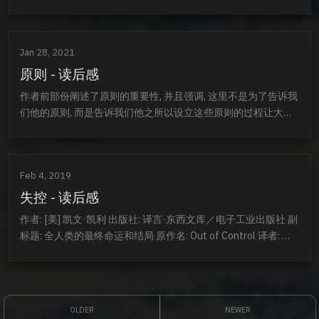
World 译者: 邵旭东 / 孙芳 出版年: 2016-10-1 页数: 600 定价: 
CNY 128.00 装帧: 精装 ISBN: 9787308161459 单看标题跟前
言,还以为是一本五毛之书...
Jan 28, 2021
原则 - 读后感
作者前部份阐述了原则的重要性, 并且强调, 这里不是为了告诉我
们他的原则, 而是告诉我们他之所以设立这些原则的过程让大家
一起审视他, 在作者看来, 每个人都应该依照个人的情况设立符合
自己的原则, 并且记录下来. 引用一段原文: 我将分享自己的原
则，但我想明确地告诉你们，我不希望你们盲目地遵循这些原
Feb 4, 2019
则。相反，我希望你们质疑我的每一句话，从我的这些原则中精
挑细选，以便找出适合你的组合。...
失控 - 读后感
作者: [美] 凯文·凯利 出版社: 译言·东西文库／电子工业出版社 副
标题: 全人类的最终命运和结局 原作名: Out of Control 译者: 张
行舟 等 出版年: 2016-1 页数: 739 定价: 89.00元 装帧: 平装 丛
书: KK三部曲 ISBN: 9787121272295 2.1 蜜蜂之道: 分布式管
理 这不就是区块链, 一个蜜蜂知道了蜂蜜所...