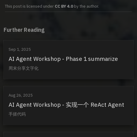
This post is licensed under
CC BY 4.0
by the author.
Further Reading
Sep 1, 2025
AI Agent Workshop - Phase 1 summarize
周末分享文字化
Aug 26, 2025
AI Agent Workshop - 实现一个 ReAct Agent
手搓代码