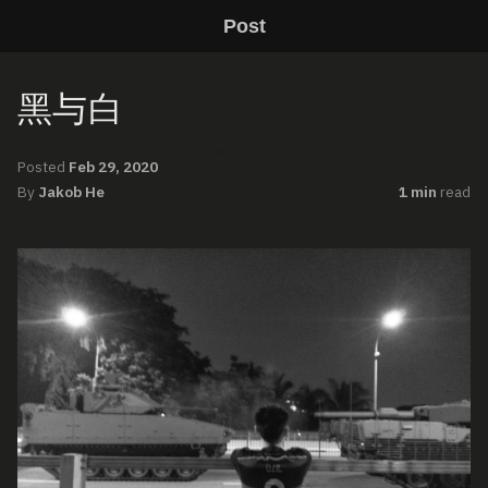
Post
黑与白
Posted
Feb 29, 2020
By
Jakob He
1 min
read