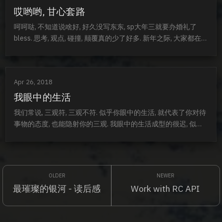
己见无所...
哎哟哟, 甘心套路
呵呵哒, 不知道说啥好, 好久没写东东, sp大年三就要办婚礼了
bless. 思考, 观点, 碰撞, 颠覆真的少了好多. 新年之际, 大家都在集
福, 可是谁不知道, 最后分到的大概就是2-3块~可是我们就是甘
心被套路, 因为大家都在玩, 图个开心. 孩子vs成年人的世界难道
不是这样吗? 佩奇在家扮演医生, 猪爸爸难道不懂, 却还是卖力的
Apr 26, 2018
配合她的演出. 成年人看多了套路, 没必要一副桀...
我眼中的生活
我们常说, 三观符, 三观不符. 似乎你眼中的生活, 就代表了你对待
事物的态度, 也能隐射你的三观. 我眼中的生活成型的很迟, 似乎
就是两年三年之前的事情. 所以, 我鼓励男生, 年轻的时候多出去
走走, 迷茫过, 才知道什么状态不是迷茫, 失败过, 才会珍惜那获取
成就感的感觉. 投机过, 才知道脚踏实地的走才是最稳妥. 这几年, 
我对待生活最大的变化是, 变的谨慎. 谨慎的接受每一个观念...
最璀璨的银河 - 读后感
Work with RC API