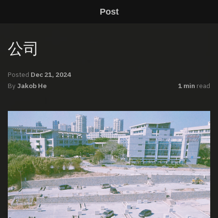
Post
公司
Posted
Dec 21, 2024
By
Jakob He
1 min
read