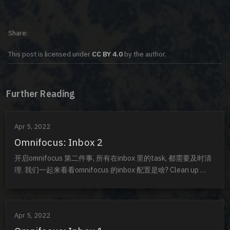
Share
This post is licensed under
CC BY 4.0
by the author.
Further Reading
Apr 5, 2022
Omnifocus: Inbox 2
开启omnifocus 第二件事, 所有在inbox 里的task, 都需要及时清
理. 我们一起来看看omnifocus 的inbox 配置是啥? Clean up 
inbox items which have: A Project A Tag Both Project and 
Tag Either Project and Tag 所以, 从inbox 挪出去...
Apr 5, 2022