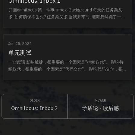
Omnifocus: Inbox 1
开启omnifocus 第一件事, inbox. Background 每天的任务杂又
多, 如何确保不丢失? 任务杂又多 当我开车时, 脑海忽然蹦了一个
想法~, 我需要马上记录下来, 这个想法在脑袋🧠里迅速的迸发出
其它一连串的想法, 一生二, 二生四, 就像那个金杯死亡圣器一样
马上就要挤爆古灵阁的金库一样. 我要做的唯一一件事就是抓住
Jun 25, 2022
这个想法的苗头. 一个会议产生了20个待...
单元测试
一些废话 影响敏捷，很重要的一个因素是”持续迭代”。 影响持
续迭代，很重要的一个因素是”代码交付”。 影响代码交付，很
重要的一个因素是自动化单元测试（UT），自动化集成测试
（IT）。只有高质量的代码交付，是有效的”持续
（continues）” 如果有人说自动化单元测试因为代价过高，不
必做。我愿称之为没有太多项目经验，他一定没有因为重视质
量，做全了UT/IT 而节约了巨大维护成本的经历...
Omnifocus: Inbox 2
矛盾论 - 读后感