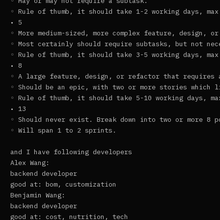
◦ May or may not require a subtask.  

◦ Rule of thumb, it should take 1-2 working days, max.
• 5  

◦ More medium-sized, more complex feature, design, or 
◦ Most certainly should require subtasks, but not nece
◦ Rule of thumb, it should take 3-5 working days, max.
• 8  

◦ A large feature, design, or refactor that requires a
◦ Should be an epic, with two or more stories which li
◦ Rule of thumb, it should take 5-10 working days, max
• 13  

◦ Should never exist. Break down into two or more 8 po
◦ Will span 1 to 2 sprints.

and I have following developers 

Alex Wang:

backend developer

good at: bom, customization

Benjamin Wang:

backend developer

good at: cost, nutrition, tech
