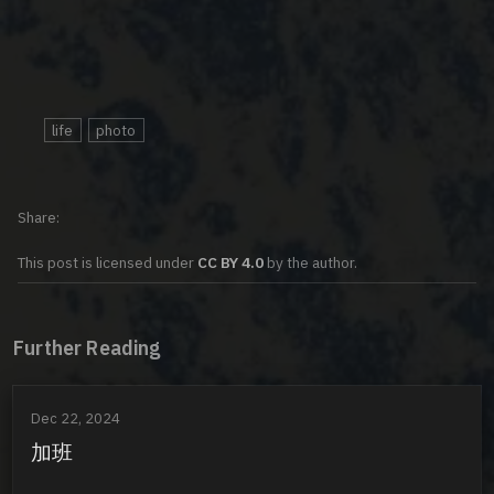
life
photo
Share
This post is licensed under
CC BY 4.0
by the author.
Further Reading
Dec 22, 2024
加班