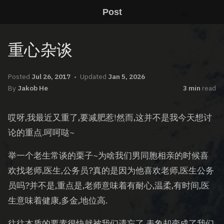
Post
重心杂谈
Posted
Jul 26, 2017
Updated
Jan 5, 2026
By
Jakob He
3 min
read
哎呀,我最近又重了,要减肥惹!然而,这并不是我今天想讨
论的重点.呵呵哒~
举一个老生常谈的栗子~为啥我们男同胞相亲的时候喜
欢找老师,医生,公务员?真的是因为他喜欢老师,医生公务
员吗?并不是,重点是,老师意味着有耐心,温柔,有时间,医
生意味着健康,多金,地位高.
往往本质的要素很快就被我们遗忘了,表象却变成了我们