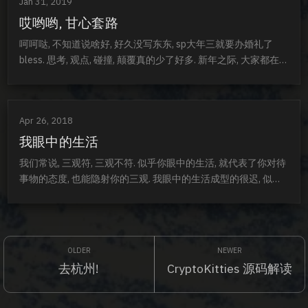
Jan 31, 2019
感受以外, 我们每个人还是有很多很多情绪需要发表. 就当是直抒
己见无所...
哎哟哟, 甘心套路
呵呵哒, 不知道说啥好, 好久没写东东, sp大年三就要办婚礼了
bless. 思考, 观点, 碰撞, 颠覆真的少了好多. 新年之际, 大家都在集
福, 可是谁不知道, 最后分到的大概就是2-3块~可是我们就是甘
心被套路, 因为大家都在玩, 图个开心. 孩子vs成年人的世界难道
不是这样吗? 佩奇在家扮演医生, 猪爸爸难道不懂, 却还是卖力的
Apr 26, 2018
配合她的演出. 成年人看多了套路, 没必要一副桀...
我眼中的生活
我们常说, 三观符, 三观不符. 似乎你眼中的生活, 就代表了你对待
事物的态度, 也能隐射你的三观. 我眼中的生活成型的很迟, 似乎
就是两年三年之前的事情. 所以, 我鼓励男生, 年轻的时候多出去
走走, 迷茫过, 才知道什么状态不是迷茫, 失败过, 才会珍惜那获取
成就感的感觉. 投机过, 才知道脚踏实地的走才是最稳妥. 这几年, 
我对待生活最大的变化是, 变的谨慎. 谨慎的接受每一个观念...
去杭州!
CryptoKitties 源码解读