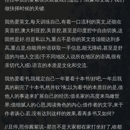
做抉择时候的关键.
我热爱英文,每天训练自己,有着一口流利的英文,还能在
英音腔,澳大利亚腔,美音腔,甚至是印度腔中自由切换,这
固然是好.但是私以为,重点不是你的英文造诣能达到多
高,重点是,你能用外语获取一手信息,能无障碍,甚至是舒
适的与他人交流(于不同地区人说所在地区的语调,很有
亲切代入感).语言的本质是文化和交流.
我热爱看书,我规定自己一年要看十本书!好吧,一年后我
真的刷完了十本书,然并软?私以为看书的本质目的是,借
他人的事迹来扩展自己的经历;借名家的高度来鸟瞰世
界;借细腻人的心思,阅读角色的内心;借作者的文字,来于
作者谈心.若,没有达到这样的效果,看再多书又如何?
//且停,照你酱紫说~那岂不是大家都在家打坐好了,啥都